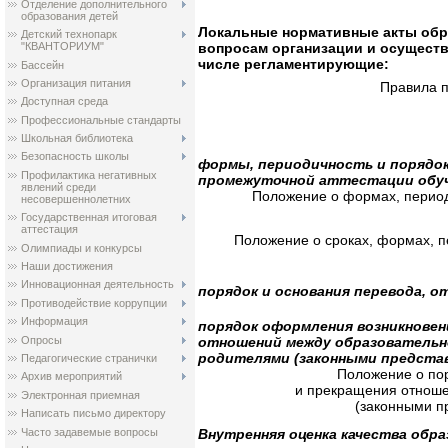
Отделение дополнительного
образования детей
Локальные нормативные акты обр
Детский технопарк
вопросам организации и осуществ
"КВАНТОРИУМ"
числе регламентирующие:
Бассейн
Организация питания
Правила 
Доступная среда
Профессиональные стандарты
Школьная библиотека
Безопасность школы
формы, периодичность и порядок
Профилактика негативных
промежуточной аттестации обу
явлений среди
Положение о формах, период
несовершеннолетних
Государственная итоговая
аттестация
Положение о сроках, формах, 
Олимпиады и конкурсы
Наши достижения
Инновационная деятельность
порядок и основания перевода, 
Противодействие коррупции
Информация
порядок оформления возникновен
Опросы
отношений между образовательно
родителями (законными предста
Педагогические странички
Положение о по
Архив мероприятий
и прекращения отноше
Электронная приемная
(законными п
Написать письмо директору
Часто задавемые вопросы
Внутренняя оценка качества обра