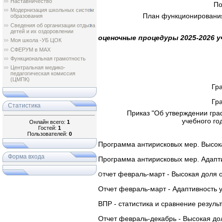
Наставничество
Пол
Модернизация школьных систем
План функционирования 
образования
Сведения об организации отдыха
детей и их оздоровлении
оценочные процедуры 2025-2026 у
Моя школа -УБ ЦОК
СФЕРУМ в МАХ
Функциональная грамотность
Центральная медико-
педагогическая комиссия
(ЦМПК)
Гр
Гр
Статистика
Приказ "Об утверждении гра
учебного го
Онлайн всего:
1
Гостей:
1
Пользователей:
0
Программа антирисковых мер. Высок
Форма входа
Программа антирисковых мер. Адапт
тчет февраль-март - Высокая доля
О
Отчет февраль-март - Адаптивность 
ВПР - статистика и сравнение резуль
Отчет февраль-декабрь - Высокая д