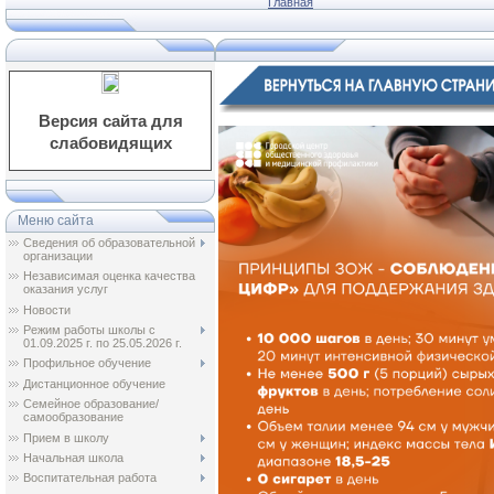
Главная
Версия сайта для
слабовидящих
Меню сайта
Сведения об образовательной
организации
Независимая оценка качества
оказания услуг
Новости
Режим работы школы с
01.09.2025 г. по 25.05.2026 г.
Профильное обучение
Дистанционное обучение
Семейное образование/
самообразование
Прием в школу
Начальная школа
Воспитательная работа