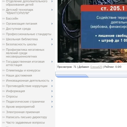
Отделение дополнительного
образования детей
Детский технопарк
"КВАНТОРИУМ"
Бассейн
Организация питания
Доступная среда
Профессиональные стандарты
Школьная библиотека
Безопасность школы
Профилактика негативных
явлений среди
несовершеннолетних
Государственная итоговая
аттестация
Просмотров
: 71 |
Добавил
:
Елена425
|
Рейтинг
:
0.0
/
0
Олимпиады и конкурсы
Наши достижения
Инновационная деятельность
Противодействие коррупции
Информация
Опросы
Педагогические странички
Архив мероприятий
Электронная приемная
Написать письмо директору
Часто задавемые вопросы